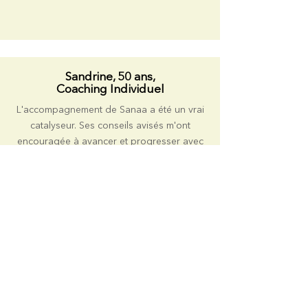
Sandrine, 50 ans,
Coaching Individuel
L'accompagnement de Sanaa a été un vrai
catalyseur. Ses conseils avisés m'ont
encouragée à avancer et progresser avec
sérénité. Merci pour ce coup de pouce
déterminant !
Plus de témoignages