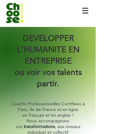
DEVELOPPER
L'HUMANITE EN
ENTREPRISE
ou voir vos talents
partir.
Coachs Professionnelles Certifiées à
Paris, Ile de France et en ligne
en français et en anglais !
Nous accompagnons
vos
transformations
, aux niveaux
individuel et collectif