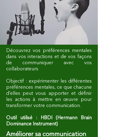
Découvrez vos préférences mentales
dans vos interactions et de vos façons
de communiquer avec vos
collaborateurs
Objectif : expérimenter les différentes
préférences mentales, ce que chacune
d’elles peut vous apporter et définir
les actions à mettre en œuvre pour
transformer votre communication.
Outil utilisé : HBDI (Hermann Brain
Dominance Instrument)
Améliorer sa communication