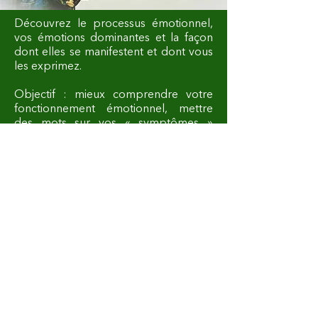
Découvrez le processus émotionnel,
vos émotions dominantes et la façon
dont elles se manifestent et dont vous
les exprimez.
Objectif : mieux comprendre votre
fonctionnement émotionnel, mettre
des mots sur vos « symptômes »
émotionnels et pouvoir exprimer vos
besoins grâce à la Communication
Non Violente.
Outil utilisé : Les émotions, mes
meilleurs atouts ® Violaine de Cordon
Développer son intelligence
émotionnelle
En
pratique