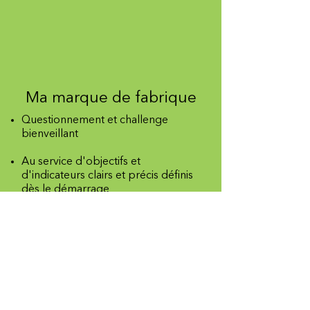
Ma marque de fabrique
Questionnement et challenge
bienveillant
Au service d'objectifs et
d'indicateurs clairs et précis définis
dès le démarrage
Connaissance des enjeux de
l'entreprise et des dynamiques
interpersonnelles
Ancré dans la réalité et orientée
actions