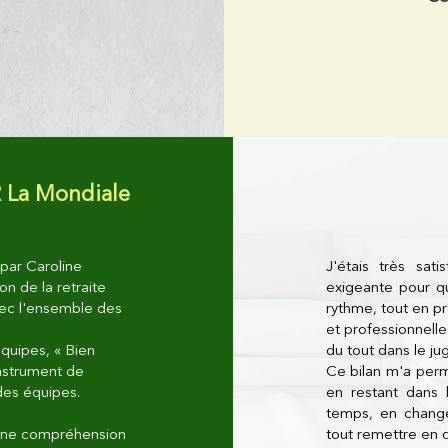
 La Mondiale
par Caroline
J'étais très sa
n de la retraite
exigeante pour qu
ec l'ensemble des
rythme, tout en p
et professionnelle
quipes, « Bien
du tout dans le ju
instrument de
Ce bilan m'a per
des équipes.
en restant dans
temps, en change
onne compréhension
tout remettre en 