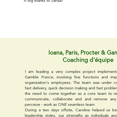
A big thanks to Sanaa!
Ioana, Paris, Procter & Ga
Coaching d'équipe
I am leading a very complex project implementa
Gamble France, involving five functions and im
organization's employees. The team was under co
fast delivery, quick decision making and fast proble
the need to come together as a core team to re
communicate, collaborate and and remove any
perceive - work as ONE seamless team.
During a two days offsite, Caroline helped us be
leadership styles, our strengths as individuals 