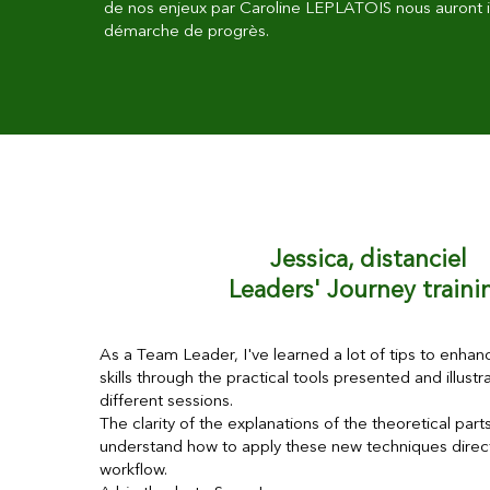
de nos enjeux par Caroline LEPLATOIS nous auront i
démarche de progrès.
Jessica, distanciel
Leaders' Journey traini
As a Team Leader, I've learned a lot of tips to en
skills through the practical tools presented and illust
different sessions
.
The clarity of the explanations of the theoretical par
understand how to apply these new techniques direct
workflow.