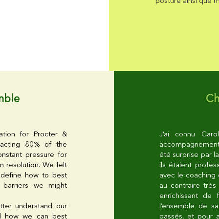
posture ainsi que
mo
mble
Ch
tion for Procter &
J’ai connu Car
pacting 80% of the
accompagnement pa
nstant pressure for
été surprise par la
m resolution. We felt
ils étaient profe
define how to best
avec le coaching 
 barriers we might
au contraire très 
enrichissant de
tter understand our
l’ensemble de sa 
and how we can best
passés, et pour a