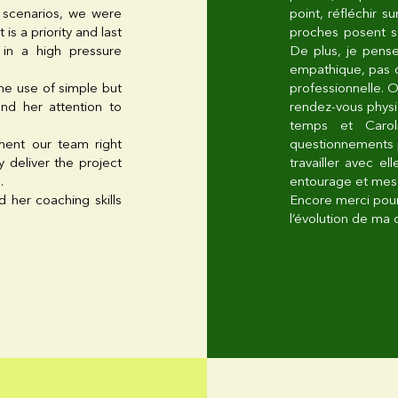
f scenarios, we were
point, réfléchir s
s a priority and last
proches posent s
 in a high pressure
De plus, je pens
empathique, pas d
he use of simple but
professionnelle. 
and her attention to
rendez-vous physi
temps et Carol
ement our team right
questionnements p
 deliver the project
travailler avec 
.
entourage et mes c
 her coaching skills
Encore merci pour
l’évolution de ma 