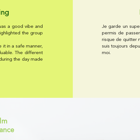
ing
 was a good vibe and
Je garde un supe
highlighted the group
permis de passer 
risque de quitter
 it in a safe manner,
suis toujours dep
luable. The different
moi.
s during the day made
olm
tance