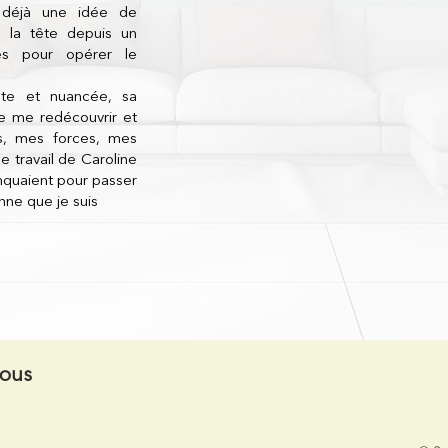
is déjà une idée de
Haut de page
s la tête depuis un
és pour opérer le
ste et nuancée, sa
de me redécouvrir et
s, mes forces, mes
le travail de Caroline
nquaient pour passer
onne que je suis
nous